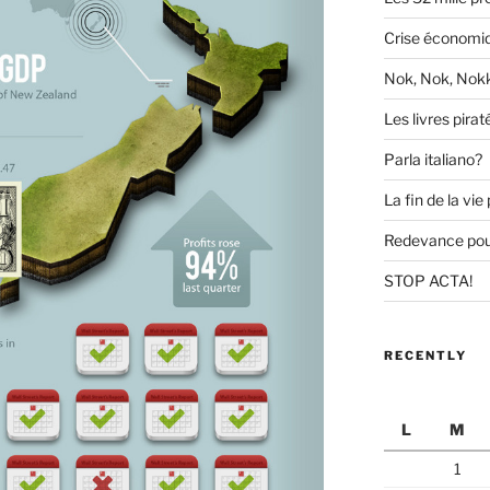
Crise économi
Nok, Nok, Nokk
Les livres pirat
Parla italiano?
La fin de la vi
Redevance pour
STOP ACTA!
RECENTLY
L
M
1