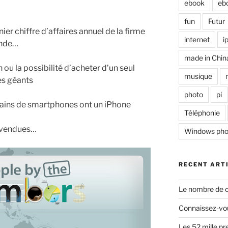
ebook
eb
fun
Futur
rnier chiffre d’affaires annuel de la firme
internet
i
ande…
made in Chin
h ou la possibilité d’acheter d’un seul
musique
es géants
photo
pi
ains de smartphones ont un iPhone
Téléphonie
à vendues…
Windows ph
RECENT ART
Le nombre de c
Connaissez-vou
Les 52 mille p