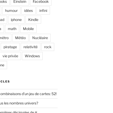
ooks
Einstein
Facebook
humour
idées
infini
pad
iphone
Kindle
a
math
Mobile
métro
Météo
Nucléaire
piratage
relativité
rock
vie privée
Windows
one
ICLES
ombinaisons d’un jeu de cartes: 52!
s les nombres univers?
remières décimales de π