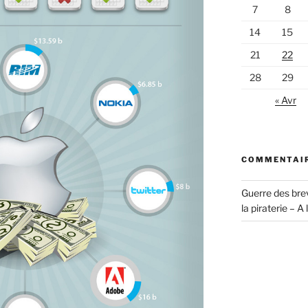
7
8
14
15
21
22
28
29
« Avr
COMMENTAIR
Guerre des brev
la piraterie – A