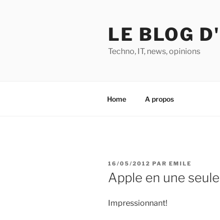
Aller
au
LE BLOG D
contenu
principal
Techno, IT, news, opinions
Home
A propos
PUBLIÉ
16/05/2012
PAR
EMILE
LE
Apple en une seul
Impressionnant!