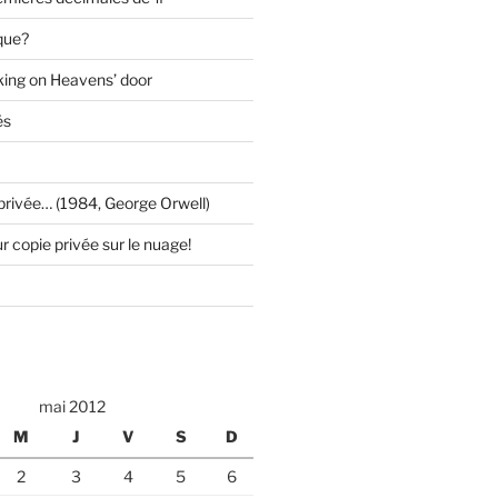
que?
ing on Heavens’ door
és
e privée… (1984, George Orwell)
 copie privée sur le nuage!
mai 2012
M
J
V
S
D
2
3
4
5
6