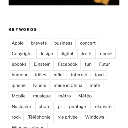
KEYWORDS
Apple
brevets
business
concert
Copyright
design
digital
droits
ebook
ebooks
Einstein
Facebook
fun
Futur
humour
idées
infini
internet
ipad
iphone
Kindle
made in China
math
Mobile
musique
métro
Météo
Nucléaire
photo
pi
piratage
relativité
rock
Téléphonie
vie privée
Windows
Windows phone