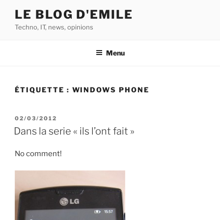
Aller
LE BLOG D'EMILE
au
Techno, IT, news, opinions
contenu
principal
Menu
ÉTIQUETTE :
WINDOWS PHONE
PUBLIÉ
02/03/2012
LE
Dans la serie « ils l’ont fait »
No comment!